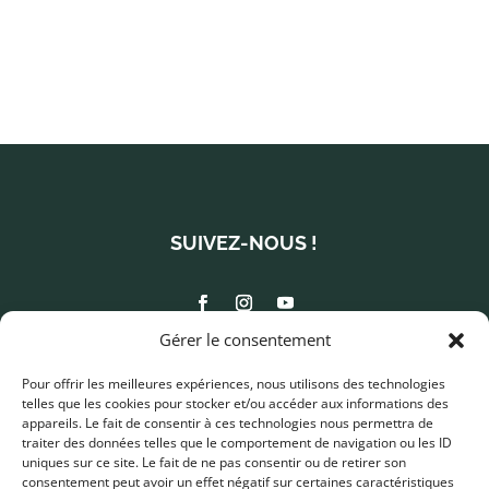
SUIVEZ-NOUS !
Gérer le consentement
info@metierstraditions.com
Pour offrir les meilleures expériences, nous utilisons des technologies
telles que les cookies pour stocker et/ou accéder aux informations des
450 677-2125
appareils. Le fait de consentir à ces technologies nous permettra de
340, rue Saint-Charles Ouest
traiter des données telles que le comportement de navigation ou les ID
Longueuil (Québec) J4H 1E8
uniques sur ce site. Le fait de ne pas consentir ou de retirer son
consentement peut avoir un effet négatif sur certaines caractéristiques