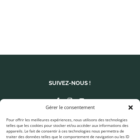
SUIVEZ-NOUS !
Gérer le consentement
info@metierstraditions.com
Pour offrir les meilleures expériences, nous utilisons des technologies
telles que les cookies pour stocker et/ou accéder aux informations des
450 677-2125
appareils. Le fait de consentir à ces technologies nous permettra de
traiter des données telles que le comportement de navigation ou les ID
340, rue Saint-Charles Ouest