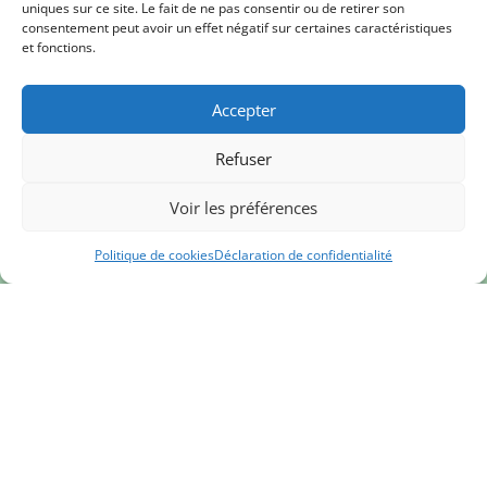
uniques sur ce site. Le fait de ne pas consentir ou de retirer son
Longueuil (Québec) J4H 1E8
consentement peut avoir un effet négatif sur certaines caractéristiques
et fonctions.
Accepter
Refuser
Voir les préférences
Cliquez pour accepter les cookies
Politique de cookies
Déclaration de confidentialité
marketing et activer ce contenu
©
2026 Métiers & Traditions. Créé par
Mat & Sab